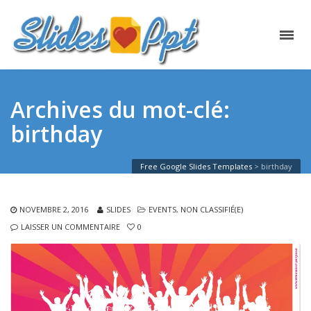
Archives du mot-clé:
birthday
Free Google Slides Templates
>
birthday
NOVEMBRE 2, 2016
SLIDES
EVENTS
,
NON CLASSIFIÉ(E)
LAISSER UN COMMENTAIRE
0