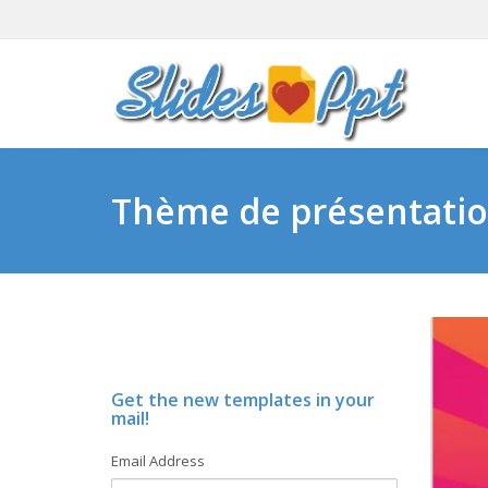
Thème de présentatio
Get the new templates in your
mail!
Email Address