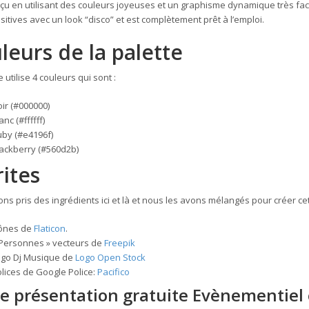
onçu en utilisant des couleurs joyeuses et un graphisme dynamique très fac
sitives avec un look “disco” et est complètement prêt à l’emploi.
leurs de la palette
utilise 4 couleurs qui sont :
ir (#000000)
anc (#ffffff)
by (
#e4196f)
ackberry (
#560d2b)
ites
ns pris des ingrédients ici et là et nous les avons mélangés pour créer ce
cônes de
Flaticon
.
Personnes » vecteurs de
Freepik
ogo Dj Musique de
Logo Open Stock
lices de Google Police:
Pacifico
e présentation gratuite Evènementiel e