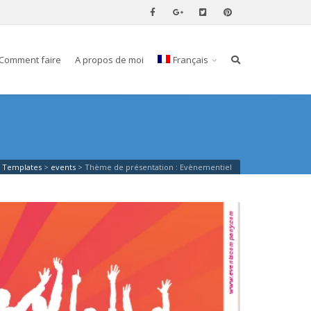
Comment faire
A propos de moi
Français
s Templates
>
events
>
Thème de présentation : Evènementiel