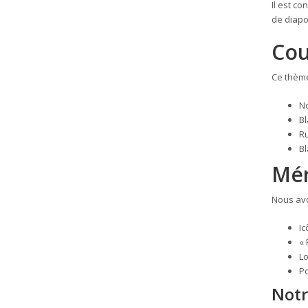
Il est c
de diapo
Cou
Ce thème 
No
Bl
Ru
Bl
Mér
Nous avo
I
« 
L
Po
Notr