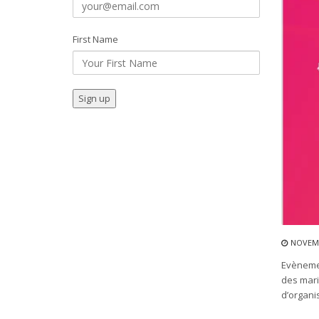
First Name
NOVEMB
Evènemen
des mari
d’organi