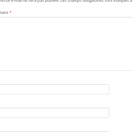
resse e-mail ne sera pas publiée.
Les champs obligatoires sont indiqués 
taire
*