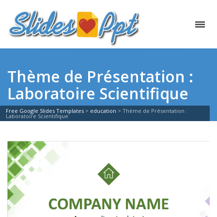
Thème de Présentation :
Laboratoire Scientifique
Free Google Slides Templates
>
education
>
Thème de Présentation :
Laboratoire Scientifique