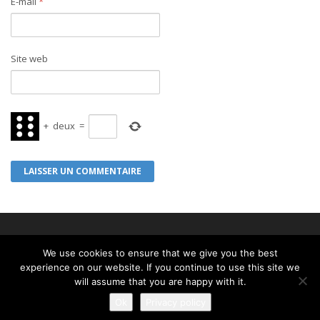
E-mail
*
Site web
+
deux
=
We use cookies to ensure that we give you the best
Cookies, Privacy Policy, Templates License
experience on our website. If you continue to use this site we
will assume that you are happy with it.
Ok
Privacy policy
Copyright © 2026
Build with
WordPress