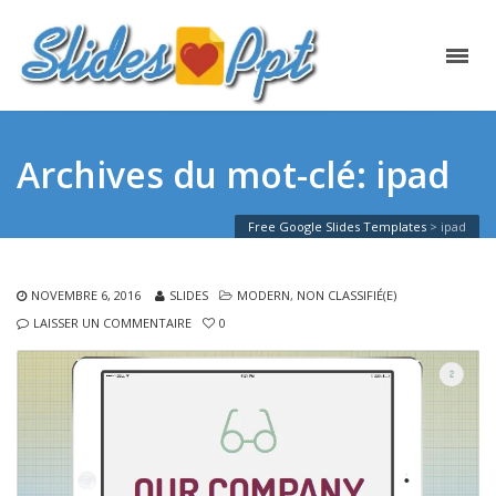
Archives du mot-clé: ipad
Free Google Slides Templates
>
ipad
NOVEMBRE 6, 2016
SLIDES
MODERN
,
NON CLASSIFIÉ(E)
LAISSER UN COMMENTAIRE
0