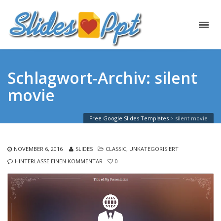
Schlagwort-Archiv: silent
movie
Free Google Slides Templates
>
silent movie
NOVEMBER 6, 2016
SLIDES
CLASSIC
,
UNKATEGORISIERT
HINTERLASSE EINEN KOMMENTAR
0